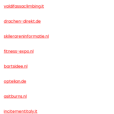
valdifassaclimbing.it
drachen-direkt.de
skilerareninformatie.nl
fitness-expo.nl
bartsidee.nl
optelian.de
asitburns.nl
incitementitaly.it