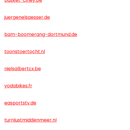
basket-ciney.be
juergenelsaesser.de
bam-boomerang-dortmund.de
toonstoertocht.nl
nielsalbertcx.be
yodabikes.fr
easportstv.de
turnlustmiddenmeer.nl