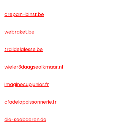
crepain-binst.be
webraket.be
traildelalesse.be
wieler3daagsealkmaar.nl
imaginecupjunior.fr
cfadelapoissonnerie.fr
die-seebaeren.de