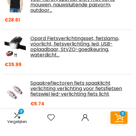
mouwen, nauwsluitende pasvorm,
outdoor…
€
28.61
Opard Fietsverlichtingsset, fietslamp,
voorlicht, fietsverlichting, led, USB-
oplaadbaar, StVZO-goedkeuring,
waterdicht…
€
35.99
Spaakreflectoren fiets spaaklicht
verlichting verlichting voor fietsfietsen
fietswiel led-verlichting fiets licht
€
5.74
0
0
Vergelijken