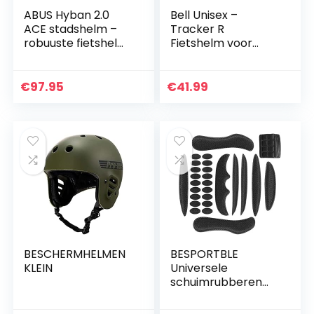
ABUS Hyban 2.0
Bell Unisex –
ACE stadshelm –
Tracker R
robuuste fietshelm
Fietshelm voor
met vizier, licht en
volwassenen, mat
ABS-harde schaal
zwart,
voor dagelijks
eenheidsmaat
€
97.95
€
41.99
gebruik – voor…
BESCHERMHELMEN
BESPORTBLE
KLEIN
Universele
schuimrubberen
set voor helm,
veiligheidshelm,