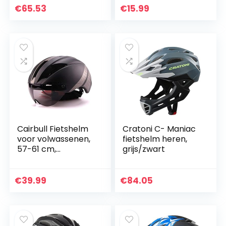
binnenbekleding,
€
65.53
€
15.99
accessoires voor
fiets en…
Cairbull Fietshelm
Cratoni C- Maniac
voor volwassenen,
fietshelm heren,
57-61 cm,
grijs/zwart
ultralichte TT Road
fietshelm met
afneembaar vizier
€
39.99
€
84.05