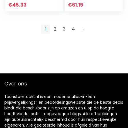
€
45.33
€
61.19
1
2
3
4
→
Over ons
Toonstoertocht.nl is een moderne alles-in-één
prijsvergelijkings- en beoordelingswebsite die de beste deals
biedt die beschikbaar zijn op amazon en u op de hoogte
houdt via de laatst toegevoegde blogs. Alle afbeeldingen
zijn auteursrechtelijk beschermd door hun respectievelijke
eigenaren. Alle geciteerde inhoud is afgeleid van hun