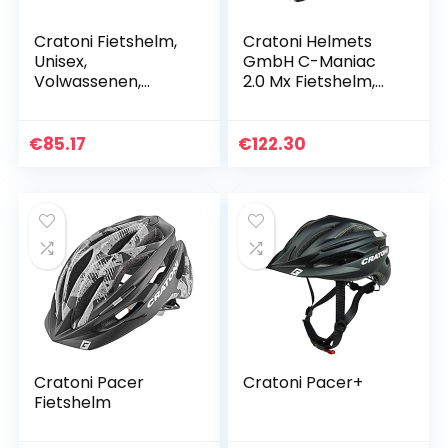
Cratoni Fietshelm,
Cratoni Helmets
Unisex,
GmbH C-Maniac
Volwassenen,
2.0 Mx Fietshelm,
Grijs/Zwart, 54-58
uniseks, zwart/wit
mat, S/M
€
85.17
€
122.30
Cratoni Pacer
Cratoni Pacer+
Fietshelm