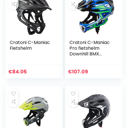
Cratoni C-Maniac
Cratoni C-Maniac
Fietshelm
Pro fietshelm
Downhill BMX
fullfacehelm
kinbeugel
mountainbikehelm
€
84.05
€
107.09
(zwart-blauw-
groen, M-L (54-58
cm)