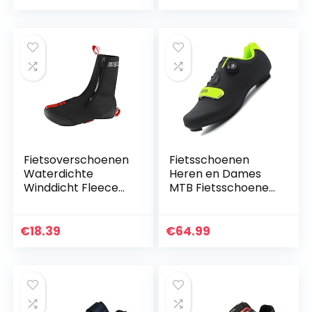
[Cartoon-serie…
Fietsoverschoenen
Fietsschoenen
Waterdichte
Heren en Dames
Winddicht Fleece
MTB Fietsschoenen
Gevoerd MTB Road
Outdoor Sport
Warm
Fietsschoenen
Fietsschoenen
Zelfsluitende
€
18.39
€
64.99
Covers Fiets Winter
Professionele
Thermische…
Racing Racefiets…