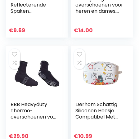
Reflecterende
overschoenen voor
Spaken
heren en dames,
Fietsspaakreflecto
winter,
r Reflecterende
schoenovertrek,
Clip Voor Fiets
koudebescherming
€
9.69
€
14.00
Fietsaccessoires
, thermische
Reflectoren…
bovenschoenen…
BBB Heavyduty
Derhom Schattig
Thermo-
Siliconen Hoesje
overschoenen voor
Compatibel Met
heren
Sony WF-1000XM4
– Schokbestendige
Grappige Hoes
€
29.90
€
10.99