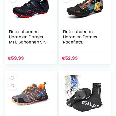
Fietsschoenen
Fietsschoenen
Heren en Dames
Heren en Dames
MTB Schoenen SPD
Racefiets
Mountainbike
Schoenen MTB
Schoenen
Schoenen SPD
Racefiets
Mountainbike
€
59.99
€
52.99
Schoenen
Schoenen
Zelfborgende
Zelfborgende
Professionele…
Professionele
Road…