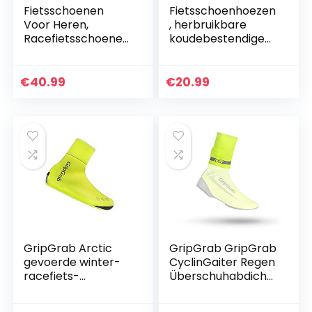
Fietsschoenen
Fietsschoenhoezen
Voor Heren,
, herbruikbare
Racefietsschoenen
koudebestendige
Mountainbike Fiets
waterdichte fiets
MTB-schoenen,
fiets warme
Antislip en
overschoenen met
€
40.99
€
20.99
Ademende Casual…
reflecterend
ontwerp voor…
GripGrab Arctic
GripGrab GripGrab
gevoerde winter-
CyclinGaiter Regen
racefiets-
Überschuhabdicht
overschoenen,
ung Für Alle
extreem warm,
Radsport