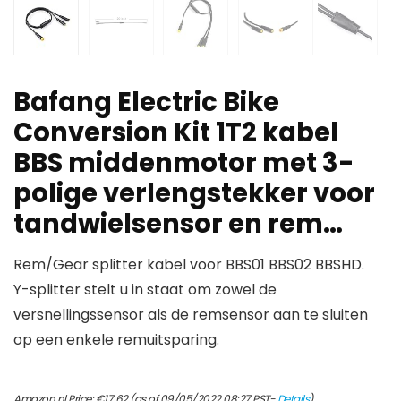
Bafang Electric Bike
Conversion Kit 1T2 kabel
BBS middenmotor met 3-
polige verlengstekker voor
tandwielsensor en rem…
Rem/Gear splitter kabel voor BBS01 BBS02 BBSHD.
Y-splitter stelt u in staat om zowel de
versnellingssensor als de remsensor aan te sluiten
op een enkele remuitsparing.
Amazon.nl Price:
€
17.62
(as of 09/05/2022 08:27 PST-
Details
)