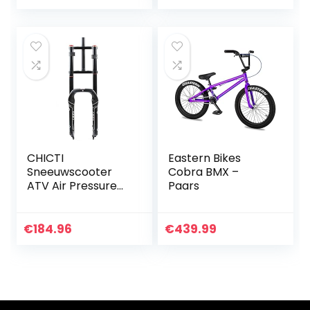
CHICTI
Eastern Bikes
Sneeuwscooter
Cobra BMX –
ATV Air Pressure
Paars
Oil Spring
Suspension
Schouder voorvork
€
184.96
€
439.99
20 * 4.0 Fork Wide
135MM Mountain
Bike Air…