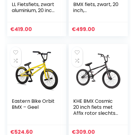
LL Fietsfiets, zwart
BMX fiets, zwart, 20
aluminium, 20 inch,
inch,
met Affix rotor,
gepatenteerde
slechts 10,0 kg
Affix 360 graden,
slechts 9,9 kg
€
419.00
€
499.00
Eastern Bike Orbit
KHE BMX Cosmic
BMX – Geel
20 inch fiets met
Affix rotor slechts
11,1 kg zwart 289
EUR
€
524.60
€
309.00