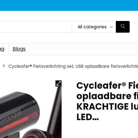
All categories
ag
Blogs
Cycleafer® Fietsverlichting set, USB oplaadbare fietsverlicht
Cycleafer® Fi
oplaadbare fi
KRACHTIGE lum
LED…