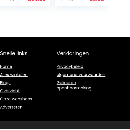
cht, fietsrem,
Waarschuwingsl
met
ampje
afstandsbedien
Waterdicht…
ing…
Snelle links
Verklaringen
Home
Privacybeleid
Alles winkelen
algemene voorwaarden
Blogs
Gelieerde
openbaarmaking
Overzicht
Onze webshops
Adverteren