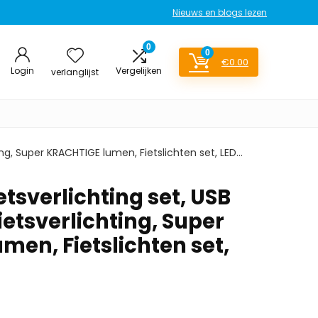
Nieuws en blogs lezen
0
0
€
0.00
Login
Vergelijken
verlanglijst
ing, Super KRACHTIGE lumen, Fietslichten set, LED…
etsverlichting set, USB
etsverlichting, Super
en, Fietslichten set,