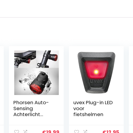
Phorsen Auto-
uvex Plug-in LED
Sensing
voor
Achterlicht
fietshelmen
Slimme Fiets
Achterlicht Fiets
Veiligheidswaar
€
19.99
€
12.95