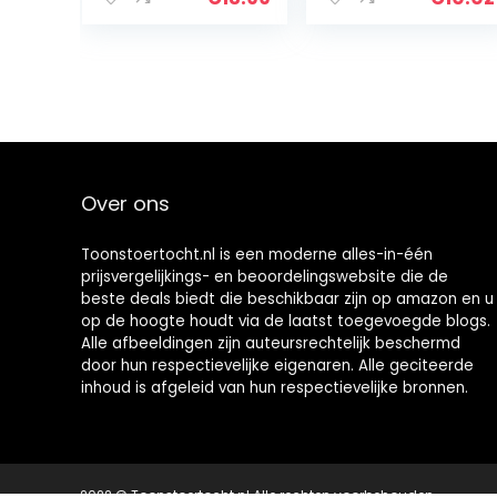
waterdicht
fietslicht met
fietsachterlicht,
StVZO-
300 m zichtbaar
goedkeuring,
LED…
outdoor…
Over ons
Toonstoertocht.nl is een moderne alles-in-één
prijsvergelijkings- en beoordelingswebsite die de
beste deals biedt die beschikbaar zijn op amazon en u
op de hoogte houdt via de laatst toegevoegde blogs.
Alle afbeeldingen zijn auteursrechtelijk beschermd
door hun respectievelijke eigenaren. Alle geciteerde
inhoud is afgeleid van hun respectievelijke bronnen.
2022 © Toonstoertocht.nl Alle rechten voorbehouden