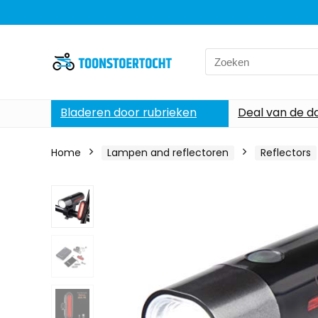
Search
for:
Bladeren door rubrieken
Deal van de d
Home
Lampen and reflectoren
Reflectors