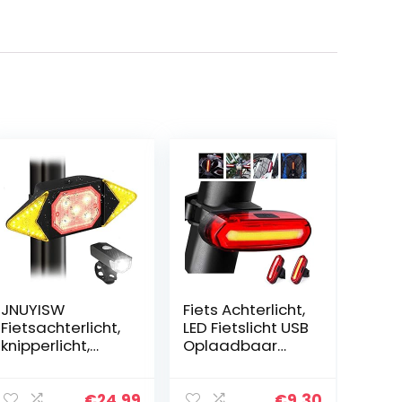
JNUYISW
Fiets Achterlicht,
Fietsachterlicht,
LED Fietslicht USB
knipperlicht,
Oplaadbaar
waterdicht,
Waterdicht
knipperlicht,
Fietsverlichting
waarschuwingsli
6 Modi
€
24.99
€
9.30