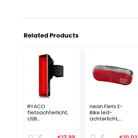
Related Products
RYACO
nean Fiets E-
fietsachterlicht,
Bike led-
USB
achterlicht,
oplaadbaar, 5
achterlicht met
helderheidsmod
reflector en
i, IP65
parkeerlicht,
€
13.99
€
10.02