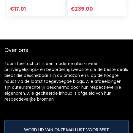
handvat fiets
11,65 kg! 259 EUR
snelspanners 1
€
17.01
€
239.00
paar
Over ons
Toonstoertocht.nl is een moderne alles-in-één
prijsvergelijkings- en beoordelingswebsite die de beste deals
biedt die beschikbaar zijn op amazon en u op de hoogte
houdt via de laatst toegevoegde blogs. Alle afbeeldingen
zijn auteursrechtelijk beschermd door hun respectievelijke
eigenaren. Alle geciteerde inhoud is afgeleid van hun
respectievelijke bronnen.
WORD LID VAN ONZE MAILLIJST VOOR BEST