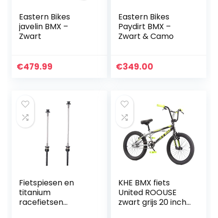
Eastern Bikes
Eastern Bikes
javelin BMX –
Paydirt BMX –
Zwart
Zwart & Camo
€
479.99
€
349.00
Fietspiesen en
KHE BMX fiets
titanium
United ROOUSE
racefietsen
zwart grijs 20 inch
koolstofvezel
met rotor slechts