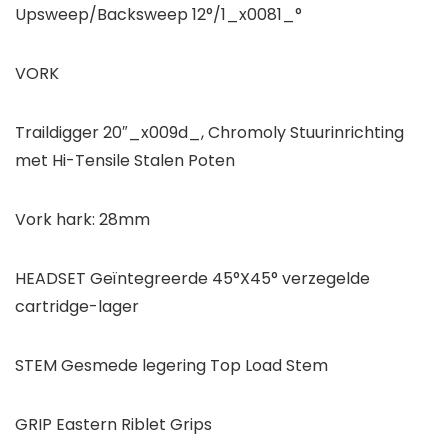
Upsweep/Backsweep 12°/1_x0081_°
VORK
Traildigger 20″_x009d_, Chromoly Stuurinrichting
met Hi-Tensile Stalen Poten
Vork hark: 28mm
HEADSET Geïntegreerde 45°X45° verzegelde
cartridge-lager
STEM Gesmede legering Top Load Stem
GRIP Eastern Riblet Grips