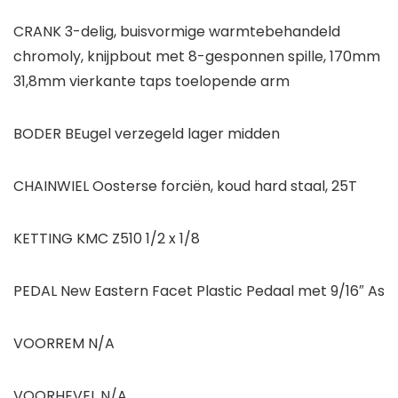
CRANK 3-delig, buisvormige warmtebehandeld
chromoly, knijpbout met 8-gesponnen spille, 170mm
31,8mm vierkante taps toelopende arm
BODER BEugel verzegeld lager midden
CHAINWIEL Oosterse forciën, koud hard staal, 25T
KETTING KMC Z510 1/2 x 1/8
PEDAL New Eastern Facet Plastic Pedaal met 9/16″ As
VOORREM N/A
VOORHEVEL N/A