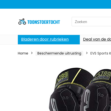
Search
for:
Bladeren door rubrieken
Deal van de d
Home
Beschermende uitrusting
EVS Sports 