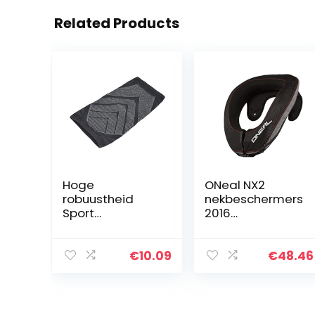
Related Products
Hoge
ONeal NX2
robuustheid
nekbeschermers
Sport
2016
Elleboogbescher
volwassenen –
mer
zwart
Ondersteuning
€
10.09
€
48.46
Fitness
Beschermende
uitrusting
Ongeëvenaard