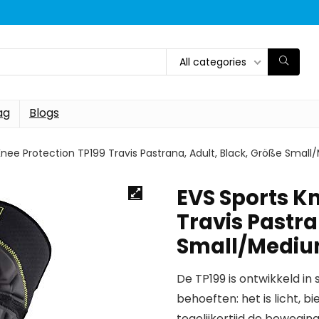
All categories
ag
Blogs
Knee Protection TP199 Travis Pastrana, Adult, Black, Größe Smal
EVS Sports Kn
Travis Pastra
Small/Medi
De TP199 is ontwikkeld i
behoeften: het is licht,
tegelijkertijd de bewegin