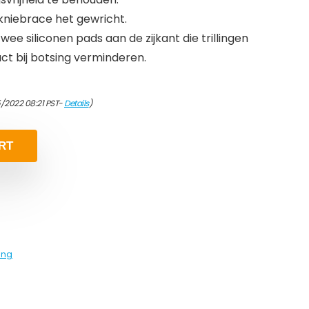
 kniebrace het gewricht.
ee siliconen pads aan de zijkant die trillingen
ct bij botsing verminderen.
/2022 08:21 PST-
Details
)
RT
ing