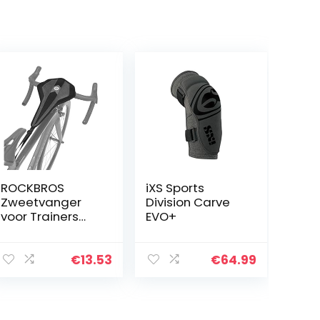
ROCKBROS
iXS Sports
Zweetvanger
Division Carve
voor Trainers
EVO+
Anti-
Zweetabsorber
end Ademend
€
13.53
€
64.99
Sneldrogend