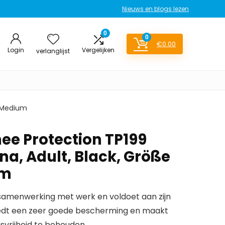
Nieuws en blogs lezen
0
0
€
0.00
Login
Vergelijken
verlanglijst
l/Medium
ee Protection TP199
na, Adult, Black, Größe
um
n samenwerking met werk en voldoet aan zijn
 biedt een zeer goede bescherming en maakt
gsvrijheid te behouden.