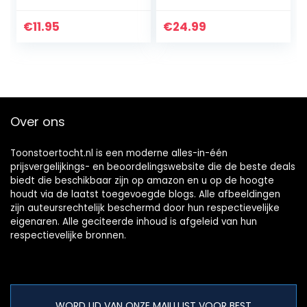
knipperlicht,
waarschuwingslich
€
11.95
€
24.99
t, fietsrem, met
afstandsbediening
…
Over ons
Toonstoertocht.nl is een moderne alles-in-één
prijsvergelijkings- en beoordelingswebsite die de beste deals
biedt die beschikbaar zijn op amazon en u op de hoogte
houdt via de laatst toegevoegde blogs. Alle afbeeldingen
zijn auteursrechtelijk beschermd door hun respectievelijke
eigenaren. Alle geciteerde inhoud is afgeleid van hun
respectievelijke bronnen.
WORD LID VAN ONZE MAILLIJST VOOR BEST