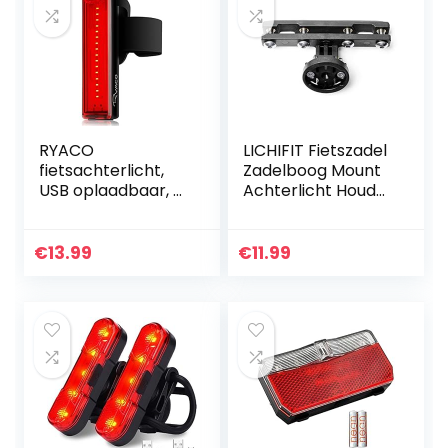
RYACO
LICHIFIT Fietszadel
fietsachterlicht,
Zadelboog Mount
USB oplaadbaar, 5
Achterlicht Houder
helderheidsmodi,
voor Garmin Varia
IP65 waterdicht
AchteruitkijkRadar
fietsachterlicht,
RVR315 RTL510
€
13.99
€
11.99
300 m zichtbaar
LED…