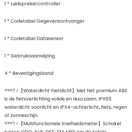
1 * Luidsprekercontroller
1 * Codetabel Gegevensontvanger
1 * Codetabel Datasensor
1 * Gebruiksaanwijzing
4 * Bevestigingsband
????‍♂【Waterdicht Fietslicht】Met het premium ABS
is de fietsverlichting solide en duurzaam. IPX65
waterdicht voorlicht en IPX4-achterlicht, fiets, regen
of zonneschijn.
????‍♂【Multifunctionele Snelheidsmeter】Schakel
tussen ODO, AVS, DST, TM, MXS om de totale