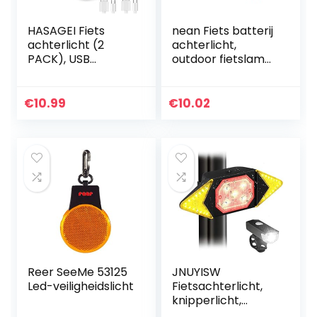
HASAGEI Fiets
nean Fiets batterij
achterlicht (2
achterlicht,
PACK), USB
outdoor fietslamp
Oplaadbare
met reflector en
Waterdichte Fiets
StVZO-
Achterlicht met 4
goedkeuring, lamp
€
10.99
€
10.02
Lichtmodus Opties
incl. batterijen…
voor Veiligheid…
Reer SeeMe 53125
JNUYISW
Led-veiligheidslicht
Fietsachterlicht,
knipperlicht,
waterdicht,