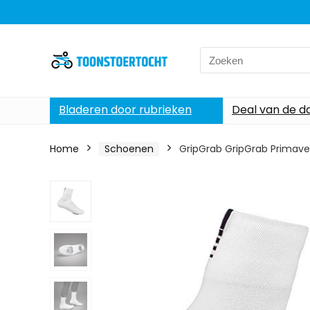
Search
for:
Bladeren door rubrieken
Deal van de d
Home
Schoenen
GripGrab GripGrab Primave