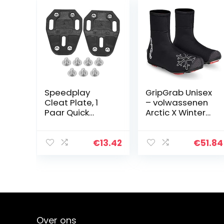
Speedplay
GripGrab Unisex
Cleat Plate, 1
– volwassenen
Paar Quick
Arctic X Winter
Release Bike
mountainbike
Fietsen Schoen
Gravel
Cleat Covers
overschoenen
€
13.42
€
51.84
Bike
warm
Schoenplaten
waterdicht
Compatibele
fleece
Adapter…
gevoerde MTB
CX…
Over ons