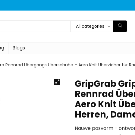
All categories
ag
Blogs
ra Rennrad Übergangs Überschuhe – Aero Knit Überzieher für Ra
GripGrab Gri
Rennrad Übe
Aero Knit Übe
Herren, Dam
Nauwe pasvorm – ontworp