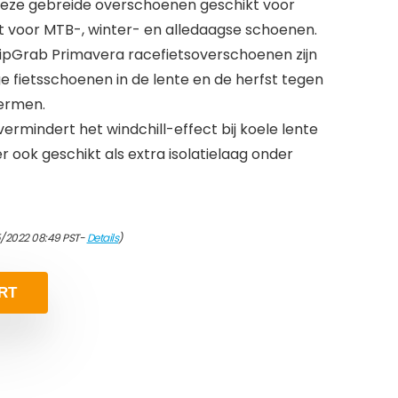
 deze gebreide overschoenen geschikt voor
et voor MTB-, winter- en alledaagse schoenen.
ipGrab Primavera racefietsoverschoenen zijn
e fietsschoenen in de lente en de herfst tegen
hermen.
vermindert het windchill-effect bij koele lente
ter ook geschikt als extra isolatielaag onder
5/2022 08:49 PST-
Details
)
RT