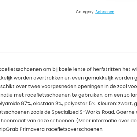
Category:
Schoenen
efietsschoenen om bij koele lente of herfstritten het wi
elijk worden overtrokken en even gemakkelijk worden ge
eschikt over twee voorgesneden openingen in de zool voo
binatie met racefietsschoenen te gebruiken, om een zo l
lyamide 87%, elastaan 8%, polyester 5%. Kleuren: zwart, ge
tsschoenen zoals de Specialized S-Works Road, Gaerne G.S
hoenmaat van deze schoenen. (Meer informatie over de m
 GripGrab Primavera racefietsoverschoenen.