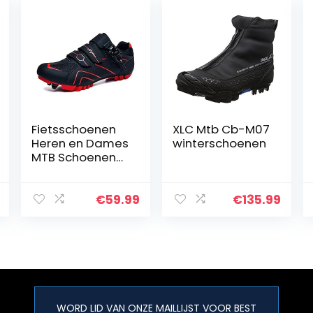
Fietsschoenen
XLC Mtb Cb-M07
Heren en Dames
winterschoenen
MTB Schoenen
SPD
Mountainbike
Schoenen
€
59.99
€
135.99
Racefiets
Schoenen
Zelfborgende
Professionele…
WORD LID VAN ONZE MAILLIJST VOOR BEST