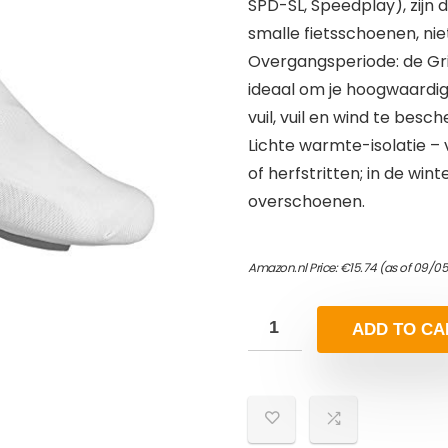
SPD-SL, Speedplay), zijn
smalle fietsschoenen, ni
Overgangsperiode: de Gr
ideaal om je hoogwaardig
vuil, vuil en wind te besc
Lichte warmte-isolatie – 
of herfstritten; in de win
overschoenen.
Amazon.nl Price:
€
15.74
(as of 09/0
ADD TO CA