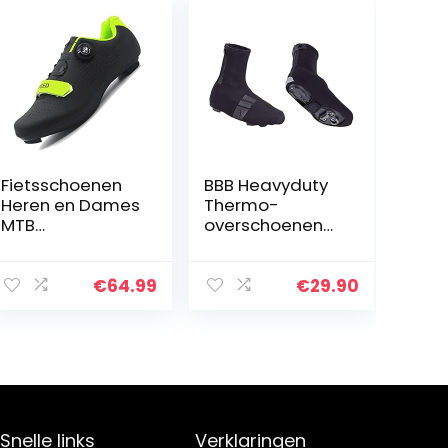
Fietsschoenen
BBB Heavyduty
Heren en Dames
Thermo-
MTB
overschoenen
Fietsschoenen
voor heren
Outdoor Sport
Fietsschoenen
€
64.99
€
29.90
Zelfsluitende
Professionele
Racing
Racefiets…
Snelle links
Verklaringen