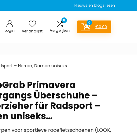
Nieuws en blogs lezen
0
0
€
0.00
Login
Vergelijken
verlanglijst
dsport – Herren, Damen uniseks…
pGrab Primavera
rgangs Überschuhe –
rzieher für Radsport –
en uniseks…
en voor sportieve racefietsschoenen (LOOK,