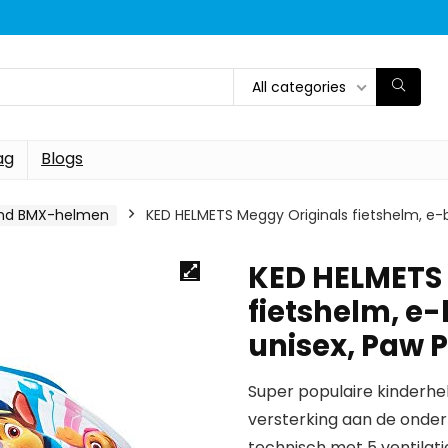
All categories
ag
Blogs
and BMX-helmen
KED HELMETS Meggy Originals fietshelm, e-b
KED HELMETS 
fietshelm, e
unisex, Paw P
Super populaire kinderhe
versterking aan de onde
technisch met 5 ventilat