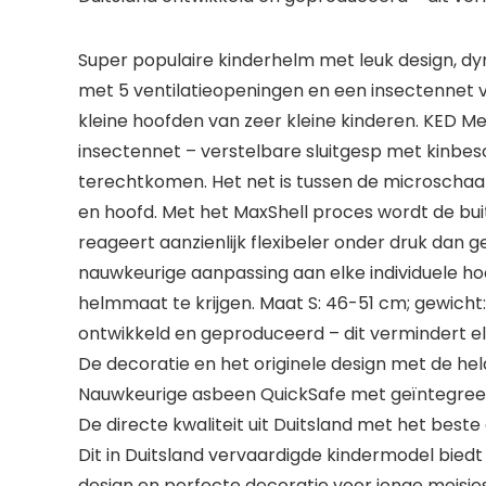
Super populaire kinderhelm met leuk design, d
met 5 ventilatieopeningen en een insectennet 
kleine hoofden van zeer kleine kinderen. KED 
insectennet – verstelbare sluitgesp met kinbes
terechtkomen. Het net is tussen de microschaa
en hoofd. Met het MaxShell proces wordt de b
reageert aanzienlijk flexibeler onder druk d
nauwkeurige aanpassing aan elke individuele h
helmmaat te krijgen. Maat S: 46-51 cm; gewich
ontwikkeld en geproduceerd – dit vermindert e
De decoratie en het originele design met de he
Nauwkeurige asbeen QuickSafe met geïntegree
De directe kwaliteit uit Duitsland met het beste
Dit in Duitsland vervaardigde kindermodel bied
design en perfecte decoratie voor jonge meisjes