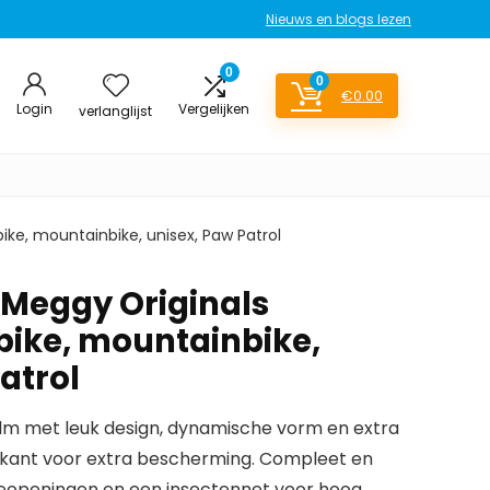
Nieuws en blogs lezen
0
0
€
0.00
Login
Vergelijken
verlanglijst
ike, mountainbike, unisex, Paw Patrol
Meggy Originals
-bike, mountainbike,
atrol
lm met leuk design, dynamische vorm en extra
rkant voor extra bescherming. Compleet en
ieopeningen en een insectennet voor hoog