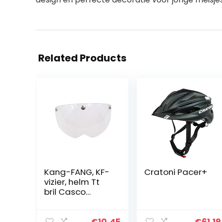
Related Products
Kang-FANG, KF-
Cratoni Pacer+
vizier, helm Tt
bril Casco
Ciclismo Lens
Aero fietshelm
Goggle
€
10.45
€
61.19