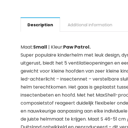
Description
Additional information
Maat:
Small
| Kleur:
Paw Patrol.
Super populaire kinderhelm met leuk design, d
uitgerust, biedt het 5 ventilatieopeningen en 
gewicht voor kleine hoofden van zeer kleine k
led-achterlicht – insectennet – verstelbare sl
helm terechtkomen. Het gaas is geplaatst tuss
insectenbeten en hoofd. Met het MaxShell-pro
composietstof reageert duidelijk flexibeler 
en nauwkeurige aanpassing aan elke individuel
de juiste helmmaat te krijgen. Maat S 46-51 c
Duitsland ontwikkeld en geproduceerd – dit ve