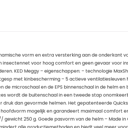
ynamische vorm en extra versterking aan de onderkant 
een insectennet voor hoog comfort en geen gevaar voor in
inderen. KED Meggy – eigenschappen: – technologie MaxSh
uitgesp met kinbescherming – 5 actieve ventilatiesleuven
en de microschaal en de EPS binnenschaal in de helm en 
ces wordt de buitenschaal in een tweede stap onomkee
onder druk dan gevormde helmen. Het gepatenteerde Quic
e hoofdvorm mogelijk en garandeert maximaal comfort en
m // gewicht 250 g. Goede pasvorm van de helm – Made i
rmindert alle productiemethoden en biedt veel meer voor