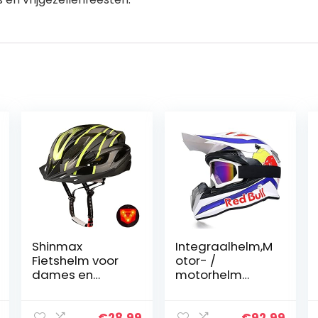
Shinmax
Integraalhelm,M
Fietshelm voor
otor- /
dames en
motorhelm
heren, met licht,
Motocrosshelm
CE-certificaat,
DOT/ECE-
fietshelm met
certificering
€
28.99
€
92.99