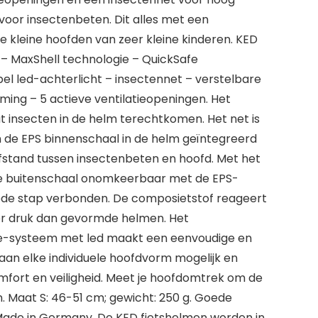
oor insectenbeten. Dit alles met een
e kleine hoofden van zeer kleine kinderen. KED
– MaxShell technologie – QuickSafe
l led-achterlicht – insectennet – verstelbare
ming – 5 actieve ventilatieopeningen. Het
 insecten in de helm terechtkomen. Het net is
 de EPS binnenschaal in de helm geïntegreerd
fstand tussen insectenbeten en hoofd. Met het
e buitenschaal onomkeerbaar met de EPS-
ede stap verbonden. De composietstof reageert
nder druk dan gevormde helmen. Het
e-systeem met led maakt een eenvoudige en
an elke individuele hoofdvorm mogelijk en
fort en veiligheid. Meet je hoofdomtrek om de
n. Maat S: 46-51 cm; gewicht: 250 g. Goede
ade in Germany. De KED fietshelmen worden in