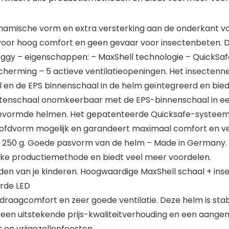
ynamische vorm en extra versterking aan de onderkant 
voor hoog comfort en geen gevaar voor insectenbeten. Di
Meggy – eigenschappen: – MaxShell technologie – QuickSa
cherming – 5 actieve ventilatieopeningen. Het insectenn
l en de EPS binnenschaal in de helm geïntegreerd en bie
uitenschaal onomkeerbaar met de EPS-binnenschaal in e
an gevormde helmen. Het gepatenteerde Quicksafe-systee
oofdvorm mogelijk en garandeert maximaal comfort en vei
t: 250 g. Goede pasvorm van de helm – Made in Germany. 
lke productiemethode en biedt veel meer voordelen.
lden van je kinderen. Hoogwaardige MaxShell schaal + in
rde LED
 draagcomfort en zeer goede ventilatie. Deze helm is stab
t een uitstekende prijs-kwaliteitverhouding en een aang
 en vrijgezellenfeesten.