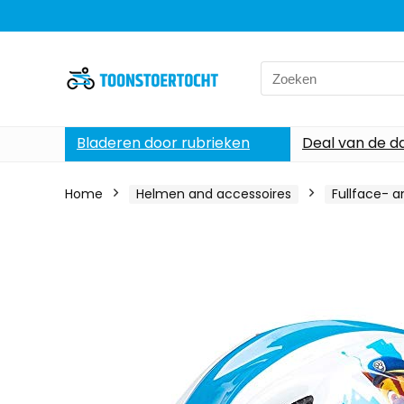
Search
for:
Bladeren door rubrieken
Deal van de d
Home
Helmen and accessoires
Fullface- 