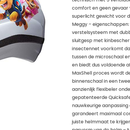
comfort en geen gevaar v
superlicht gewicht voor d
Meggy – eigenschappen: 
verstelsysteem met dubbe
sluitgesp met kinbescher
insectennet voorkomt dat
tussen de microschaal en
en biedt dus voldoende a
MaxShell proces wordt d
binnenschaal in een twe
aanzienlijk flexibeler o
gepatenteerde Quicksaf
nauwkeurige aanpassing a
garandeert maximaal com
juiste helmmaat te krijge
pasvorm van de helm – M