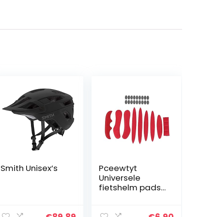
Smith Unisex’s
Pceewtyt
Universele
fietshelm pads
verzegelde
spons fiets helm
binnenvoering
€
89.89
€
6.90