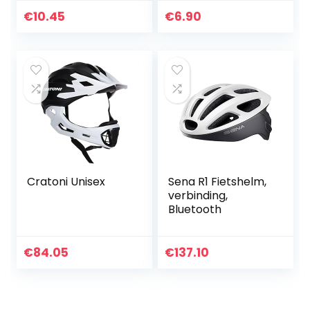
fietshelm Goggle
fiets helm
Triathlon
binnenvoering
€
10.45
€
6.90
racefietshelm test
bescherming helm
goggle…
padding fiets helm
pads
Cratoni Unisex
Sena R1 Fietshelm,
verbinding,
Bluetooth
€
84.05
€
137.10