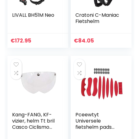
LIVALL BH51M Neo
Cratoni C-Maniac
Fietshelm
€
172.95
€
84.05
Kang-FANG, KF-
Pceewtyt
vizier, helm Tt bril
Universele
Casco Ciclismo
fietshelm pads
Lens Aero
verzegelde spons