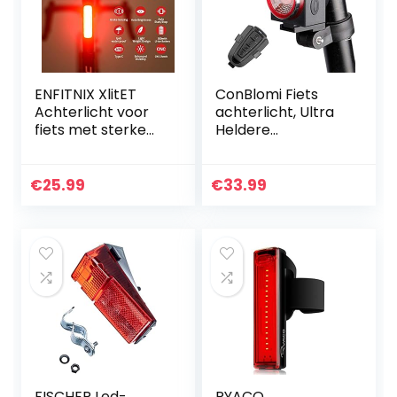
ENFITNIX XlitET
ConBlomi Fiets
Achterlicht voor
achterlicht, Ultra
fiets met sterke
Heldere
LED, USB
Achterlichten met
oplaadbaar, slim
Afstandsbediening,
fietsachterlicht,
Smart Brake
€
25.99
€
33.99
waterdicht
Sensing, Anti-
achterlicht…
Diefstal…
FISCHER Led-
RYACO