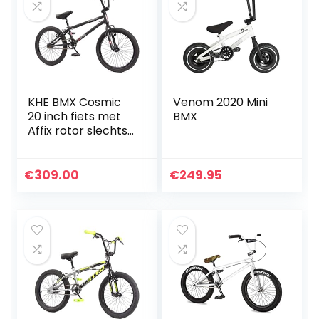
KHE BMX Cosmic
Venom 2020 Mini
20 inch fiets met
BMX
Affix rotor slechts
11,1 kg zwart 289
EUR
€
309.00
€
249.95