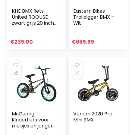
KHE BMX fiets
Eastern Bikes
United ROOUSE
Traildigger BMX –
zwart grijs 20 inch
Wit
met rotor slechts
11,65 kg! 259 EUR
€
239.00
€
659.99
MuGuang
Venom 2020 Pro
Kinderfiets voor
Mini BMX
meisjes en jongens,
BMX 16 inch (36