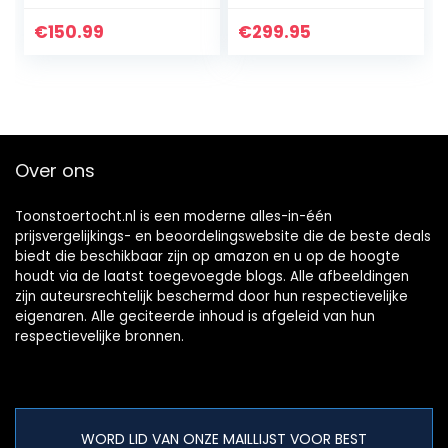
cm) kinderfiets
Freestyle | fiets
€
150.99
€
299.95
voor kinderen…
Over ons
Toonstoertocht.nl is een moderne alles-in-één
prijsvergelijkings- en beoordelingswebsite die de beste deals
biedt die beschikbaar zijn op amazon en u op de hoogte
houdt via de laatst toegevoegde blogs. Alle afbeeldingen
zijn auteursrechtelijk beschermd door hun respectievelijke
eigenaren. Alle geciteerde inhoud is afgeleid van hun
respectievelijke bronnen.
WORD LID VAN ONZE MAILLIJST VOOR BEST