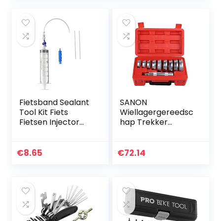
voor MTB…
Fietsband Sealant
SANON
Tool Kit Fiets
Wiellagergereedsc
Fietsen Injector
hap Trekker
Tubeless Klep Cap
Trekker
Removal Injector
Gereedschapset
Tool
Wielnaven
€
8.65
€
72.14
Verwijderen
Wielnaaf Hh Nieuw