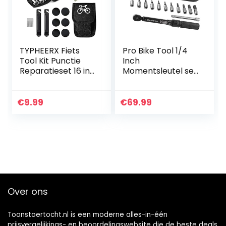
TYPHEERX Fiets
Pro Bike Tool 1/4
Tool Kit Punctie
Inch
Reparatieset 16 in 1
Momentsleutel set
Multifunctionele
– 2 tot 20 Nm –
Accessoires met
Fiets
Patch Tire Hevels
Onderhoudsset
€
9.99
€
69.99
Voor MTB &
Racefietsen –
Inclusief Imbus…
Over ons
Toonstoertocht.nl is een moderne alles-in-één
prijsvergelijkings- en beoordelingswebsite die de beste deals