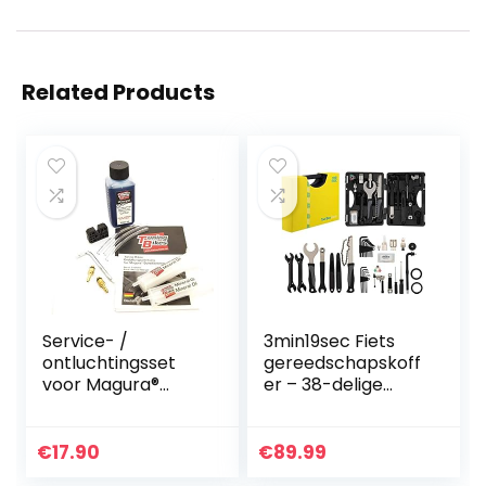
Related Products
Service- /
3min19sec Fiets
ontluchtingsset
gereedschapskoff
voor Magura®
er – 38-delige
schijf- en
fietsgereedschaps
velgremmen (ook
set – reparatieset
EBT)
met
€
17.90
€
89.99
fietsgereedschap