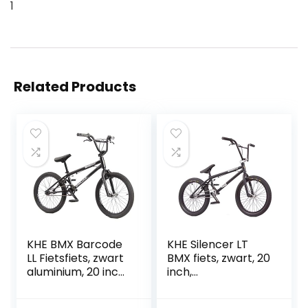
1
Related Products
KHE BMX Barcode
KHE Silencer LT
LL Fietsfiets, zwart
BMX fiets, zwart, 20
aluminium, 20 inch,
inch,
met Affix rotor,
gepatenteerde
slechts 10,0 kg
Affix 360 graden,