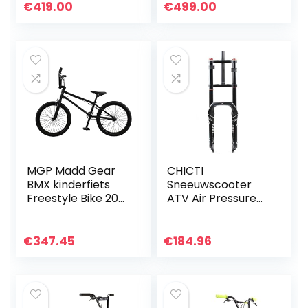
slechts 9,9 kg
€
419.00
€
499.00
MGP Madd Gear
CHICTI
BMX kinderfiets
Sneeuwscooter
Freestyle Bike 20
ATV Air Pressure
inch Affix 360°
Oil Spring
Rotor slechts 11,68
Suspension
kg
Schouder voorvork
€
347.45
€
184.96
20 * 4.0 Fork Wide
135MM Mountain
Bike Air…