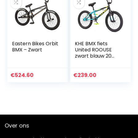
Eastern Bikes Orbit
KHE BMX fiets
BMX – Zwart
United ROOUSE
zwart blauw 20
inch met rotor
slechts 11,65 kg!
259 EUR
€
524.60
€
239.00
Over ons