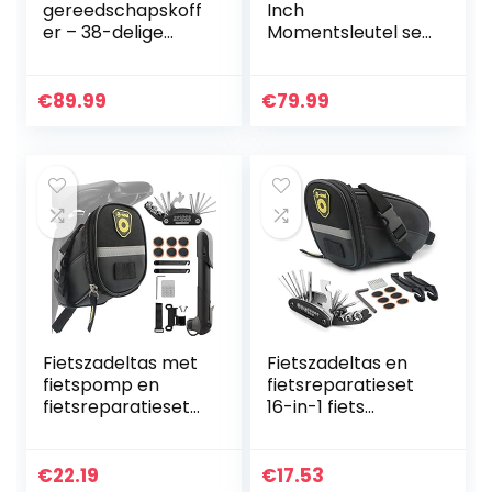
gereedschapskoff
Inch
er – 38-delige
Momentsleutel set
fietsgereedschaps
– 10 tot 60 Nm –
set – reparatieset
Fiets
met
Onderhoudsset
€
89.99
€
79.99
fietsgereedschap
Voor MTB,
voor MTB…
Racefietsen en
Motorfietsen…
Fietszadeltas met
Fietszadeltas en
fietspomp en
fietsreparatieset
fietsreparatieset
16-in-1 fiets
16-in-1 fiets
multitools fietstas
multitools met
met
noodgereedschap
noodgereedschap
€
22.19
€
17.53