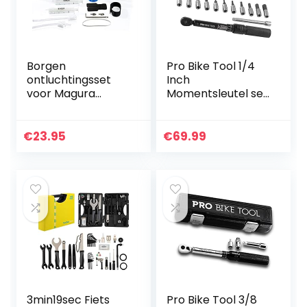
Borgen
Pro Bike Tool 1/4
ontluchtingsset
Inch
voor Magura
Momentsleutel set
hydraulische
– 2 tot 20 Nm –
schijfremmen I
Fiets
fietsremonderhou
Onderhoudsset
€
23.95
€
69.99
dsset I
Voor MTB &
ontluchtingsset
Racefietsen –
met stap-voor…
Inclusief Imbus…
3min19sec Fiets
Pro Bike Tool 3/8