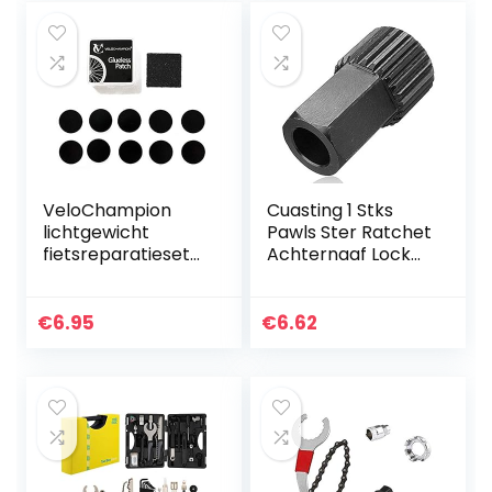
VeloChampion
Cuasting 1 Stks
lichtgewicht
Pawls Ster Ratchet
fietsreparatieset
Achternaaf Lock
voor lekke banden
Ring Nut Removal
Lijmloze
Installatie Tool
zelfklevende
Voor Dt Zwitserse
€
6.95
€
6.62
pleisters –
Fietsreparatie…
Verkrijgbaar in 6-
of 10…