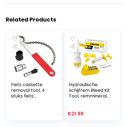
Related Products
Fiets cassette
Hydraulische
removal tool, 4
schijfrem Bleed Kit
stuks fiets
Tool, remminerale
reparatieset, fiets
olie voor fietsen,
kettingzweep
voor Shimano,
tandwisser
Magura, Tektro,
€
21.99
cassette lockring
Sram-serie…
tool…