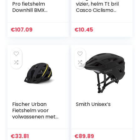
Pro fietshelm
vizier, helm Tt bril
Downhill BMX
Casco Ciclismo
fullfacehelm
Lens Aero
kinbeugel
fietshelm Goggle
mountainbikehelm
Triathlon
€
107.09
€
10.45
(zwart-blauw-
racefietshelm test
groen, M-L (54-58
goggle…
cm)
Fischer Urban
Smith Unisex’s
Fietshelm voor
volwassenen met
vizier, verstelbare
verlichte
binnenring,
€
33.81
€
89.89