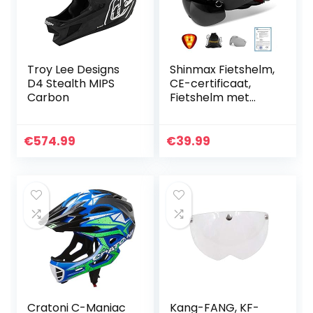
Troy Lee Designs
Shinmax Fietshelm,
D4 Stealth MIPS
CE-certificaat,
Carbon
Fietshelm met
Afneembare
Veiligheidsbril
Vizierschild voor
€
574.99
€
39.99
Dames, Dames,
Mountain en…
Cratoni C-Maniac
Kang-FANG, KF-