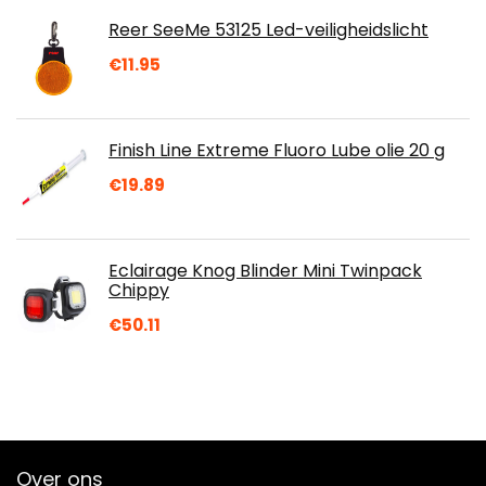
Reer SeeMe 53125 Led-veiligheidslicht
€
11.95
Finish Line Extreme Fluoro Lube olie 20 g
€
19.89
Eclairage Knog Blinder Mini Twinpack
Chippy
€
50.11
Over ons