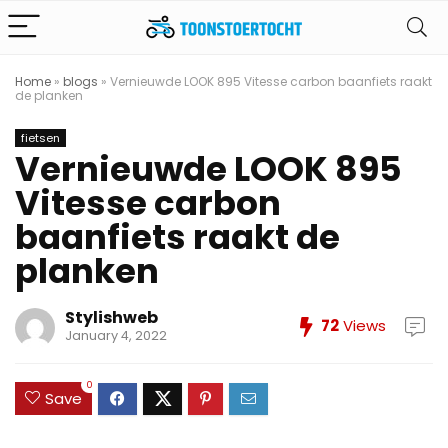
Home
»
blogs
»
Vernieuwde LOOK 895 Vitesse carbon baanfiets raakt
de planken
fietsen
Vernieuwde LOOK 895
Vitesse carbon
baanfiets raakt de
planken
Stylishweb
72
Views
January 4, 2022
0
Save