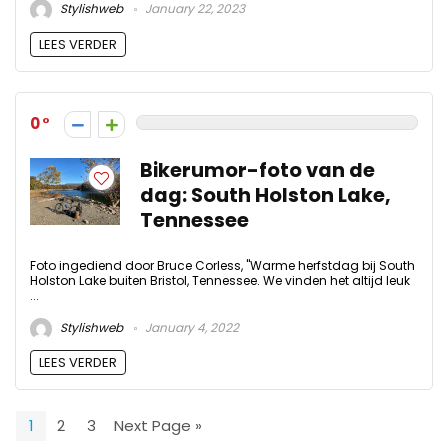
Stylishweb
January 22, 2023
LEES VERDER
0
Bikerumor-foto van de
dag: South Holston Lake,
Tennessee
Foto ingediend door Bruce Corless, "Warme herfstdag bij South
Holston Lake buiten Bristol, Tennessee. We vinden het altijd leuk
...
Stylishweb
January 4, 2022
LEES VERDER
1
2
3
Next Page »