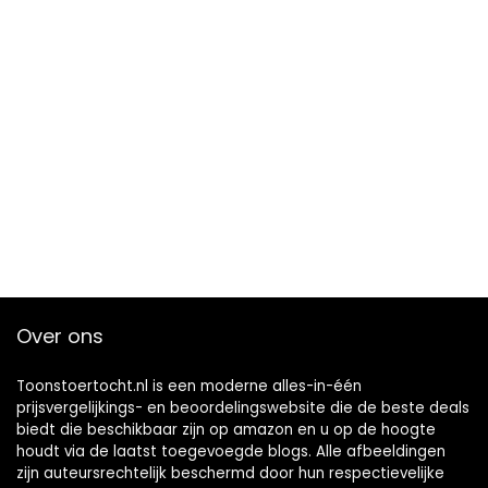
Over ons
Toonstoertocht.nl is een moderne alles-in-één
prijsvergelijkings- en beoordelingswebsite die de beste deals
biedt die beschikbaar zijn op amazon en u op de hoogte
houdt via de laatst toegevoegde blogs. Alle afbeeldingen
zijn auteursrechtelijk beschermd door hun respectievelijke