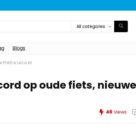
All categories
ag
Blogs
 FFWD & LeCol kit
ord op oude fiets, nieuw
46
Views