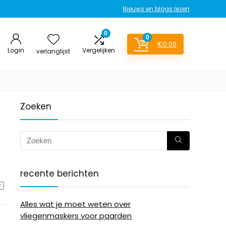
Nieuws en blogs lezen
0
0
€
0.00
Login
Vergelijken
verlanglijst
Zoeken
e
recente berichten
Alles wat je moet weten over
vliegenmaskers voor paarden