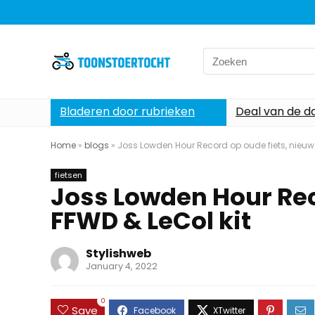
Search
for:
Bladeren door rubrieken
Deal van de d
Home
»
blogs
»
Joss Lowden Hour Record op oude fiets, nieuwe
fietsen
Joss Lowden Hour Rec
FFWD & LeCol kit
Stylishweb
January 4, 2022
0
Save