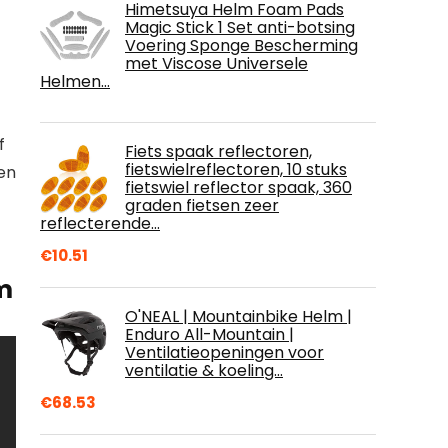
Himetsuya Helm Foam Pads
Magic Stick 1 Set anti-botsing
Voering Sponge Bescherming
met Viscose Universele
Helmen…
f
Fiets spaak reflectoren,
fietswielreflectoren, 10 stuks
en
fietswiel reflector spaak, 360
graden fietsen zeer
reflecterende…
€
10.51
m
O'NEAL | Mountainbike Helm |
Enduro All-Mountain |
Ventilatieopeningen voor
ventilatie & koeling…
€
68.53